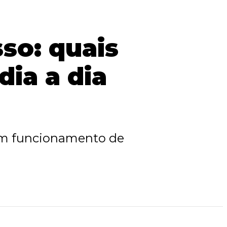
so: quais
dia a dia
bom funcionamento de