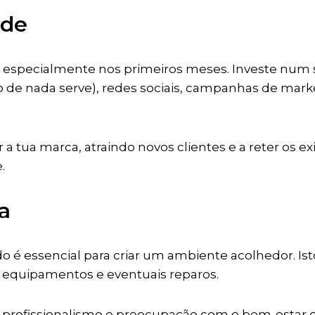
ade
, especialmente nos primeiros meses. Investe num si
o de nada serve), redes sociais, campanhas de mark
r a tua marca, atraindo novos clientes e a reter os 
.
a
 é essencial para criar um ambiente acolhedor. Ist
 equipamentos e eventuais reparos.
 profissionalismo e preocupação com o bem-estar d