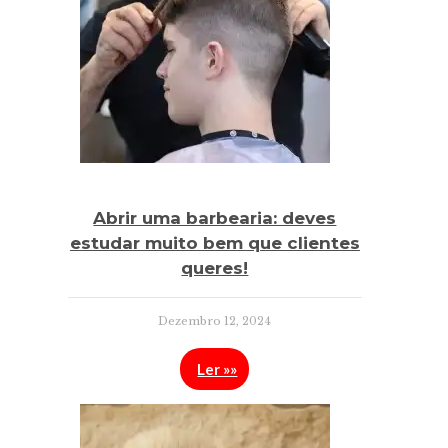
Abrir uma barbearia: deves
estudar muito bem que clientes
queres!
Dezembro 12, 2024
Ler »»