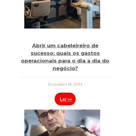
Abrir um cabeleireiro de
sucesso: quais os gastos
operacionais para o dia a dia do
negócio?
Dezembro 18, 2024
Ler »»